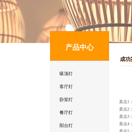
产品中心
成功
吸顶灯
客厅灯
卧室灯
卖点1
卖点2
餐厅灯
卖点3
卖点4
阳台灯
卖点5